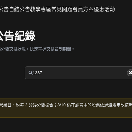
公告
自結公告
教學專區
常見問題
會員方案
優惠活動
股公告紀錄
與分盤交易狀況，快速掌握交易管制期間。
營業日、約每 2 分鐘分盤撮合；8/10 仍在處置中的股票依過渡規定改按