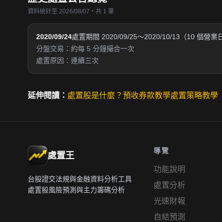
資料統計至 2026/08/07・共 1 筆
2020/09/24
處置期間 2020/09/25～2020/10/13（10 個營
分盤交易：約每 5 分鐘撮合一次
處置原因：連續三次
延伸閱讀：
處置股是什麼？
預收券款教學
處置策略教學
導覽
處置王
功能說明
台股證交法規與金融資料分析工具
處置分析
處置股風險預測與主力籌碼分析
光速財報
自結預測