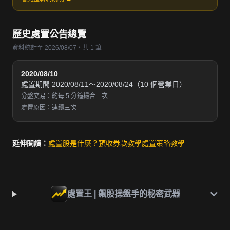
歷史處置公告總覽
資料統計至 2026/08/07・共 1 筆
2020/08/10
處置期間 2020/08/11～2020/08/24（10 個營業日）
分盤交易：約每 5 分鐘撮合一次
處置原因：連續三次
延伸閱讀：
處置股是什麼？
預收券款教學
處置策略教學
處置王 | 飆股操盤手的秘密武器