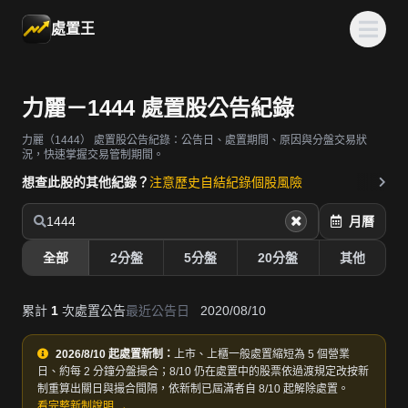
處置王
力麗－1444 處置股公告紀錄
力麗（1444）
處置股公告紀錄：公告日、處置期間、原因與分盤交易狀
況，快速掌握交易管制期間。
想查此股的其他紀錄？
注意歷史
自結紀錄
個股風險
1444
月曆
全部
2分盤
5分盤
20分盤
其他
累計
1
次處置公告
最近公告日
2020/08/10
2026/8/10 起處置新制：
上市、上櫃一般處置縮短為 5 個營業
日、約每 2 分鐘分盤撮合；8/10 仍在處置中的股票依過渡規定改按新
制重算出關日與撮合間隔，依新制已屆滿者自 8/10 起解除處置。
看完整新制說明 →