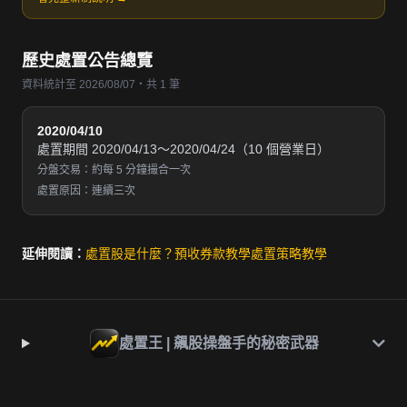
歷史處置公告總覽
資料統計至 2026/08/07・共 1 筆
2020/04/10
處置期間 2020/04/13～2020/04/24（10 個營業日）
分盤交易：約每 5 分鐘撮合一次
處置原因：連續三次
延伸閱讀：
處置股是什麼？
預收券款教學
處置策略教學
處置王 | 飆股操盤手的秘密武器