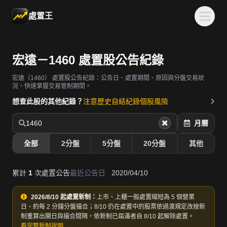
處置王
宏遠－1460 處置股公告紀錄
宏遠（1460）
處置股公告紀錄：公告日、處置期間、原因與分盤交易狀
況，快速掌握交易管制期間。
想查此股的其他紀錄？
注意歷史
自結紀錄
個股風險
1460
月曆
全部
2分盤
5分盤
20分盤
其他
累計
1
次處置公告
最近公告日
2020/04/10
2026/8/10 起處置新制：
上市、上櫃一般處置縮短為 5 個營業
日、約每 2 分鐘分盤撮合；8/10 仍在處置中的股票依過渡規定改按新
制重算出關日與撮合間隔，依新制已屆滿者自 8/10 起解除處置。
看完整新制說明 →