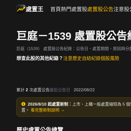
處置王
首頁
熱門處置股
處置股公告
注意股
巨庭－1539 處置股公告
巨庭（1539）
處置股公告紀錄：公告日、處置期間、原因與分
想查此股的其他紀錄？
注意歷史
自結紀錄
個股風險
累計
2
次處置公告
最近公告日
2022/08/22
2026/8/10 起處置新制：
上市、上櫃一般處置縮短為 5 個
置。
看完整新制說明 →
歷史處置公告總覽