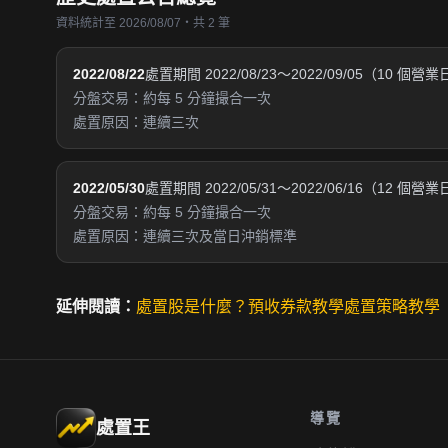
資料統計至 2026/08/07・共 2 筆
2022/08/22
處置期間 2022/08/23～2022/09/05（10 個營
分盤交易：約每 5 分鐘撮合一次
處置原因：連續三次
2022/05/30
處置期間 2022/05/31～2022/06/16（12 個營
分盤交易：約每 5 分鐘撮合一次
處置原因：連續三次及當日沖銷標準
延伸閱讀：
處置股是什麼？
預收券款教學
處置策略教學
導覽
處置王