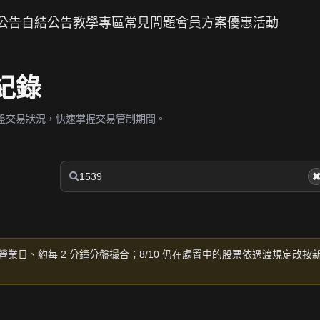
公告
自結公告
教學專區
常見問題
會員方案
優惠活動
紀錄
盤交易狀況，快速掌握交易管制期間。
營業日、約每 2 分鐘分盤撮合；8/10 仍在處置中的股票依過渡規定改按