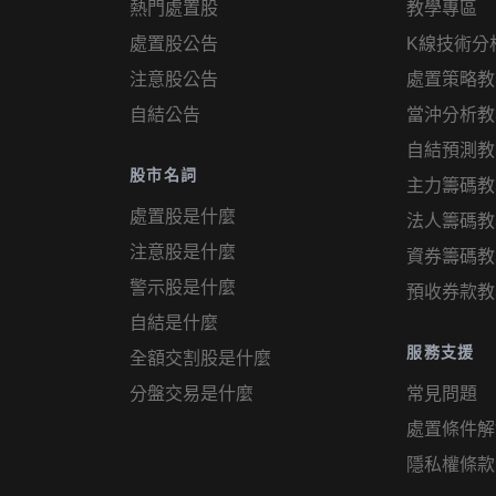
熱門處置股
教學專區
處置股公告
K線技術分
注意股公告
處置策略教
自結公告
當沖分析教
自結預測教
股市名詞
主力籌碼教
處置股是什麼
法人籌碼教
注意股是什麼
資券籌碼教
警示股是什麼
預收券款教
自結是什麼
服務支援
全額交割股是什麼
分盤交易是什麼
常見問題
處置條件解
隱私權條款