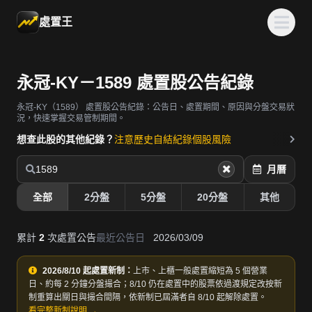
處置王
永冠-KY－1589 處置股公告紀錄
永冠-KY（1589）
處置股公告紀錄：公告日、處置期間、原因與分盤交易狀
況，快速掌握交易管制期間。
想查此股的其他紀錄？
注意歷史
自結紀錄
個股風險
1589
月曆
全部
2分盤
5分盤
20分盤
其他
累計
2
次處置公告
最近公告日
2026/03/09
2026/8/10 起處置新制：
上市、上櫃一般處置縮短為 5 個營業
日、約每 2 分鐘分盤撮合；8/10 仍在處置中的股票依過渡規定改按新
制重算出關日與撮合間隔，依新制已屆滿者自 8/10 起解除處置。
看完整新制說明 →