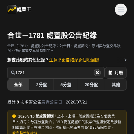
處置王
合世－1781 處置股公告紀錄
合世（1781）
處置股公告紀錄：公告日、處置期間、原因與分盤交易狀
況，快速掌握交易管制期間。
想查此股的其他紀錄？
注意歷史
自結紀錄
個股風險
1781
月曆
全部
2分盤
5分盤
20分盤
其他
累計
9
次處置公告
最近公告日
2020/07/21
2026/8/10 起處置新制：
上市、上櫃一般處置縮短為 5 個營業
日、約每 2 分鐘分盤撮合；8/10 仍在處置中的股票依過渡規定改按新
制重算出關日與撮合間隔，依新制已屆滿者自 8/10 起解除處置。
看完整新制說明 →