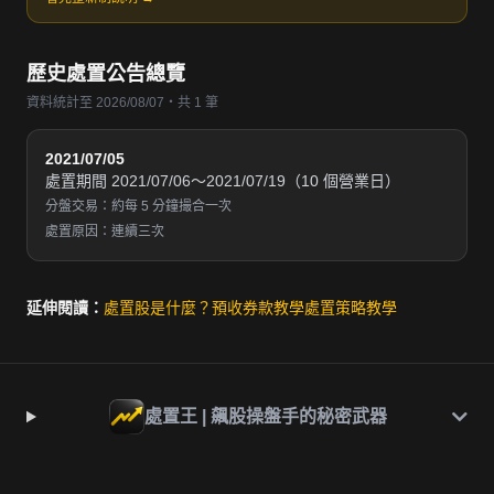
歷史處置公告總覽
資料統計至 2026/08/07・共 1 筆
2021/07/05
處置期間 2021/07/06～2021/07/19（10 個營業日）
分盤交易：約每 5 分鐘撮合一次
處置原因：連續三次
延伸閱讀：
處置股是什麼？
預收券款教學
處置策略教學
處置王 | 飆股操盤手的秘密武器