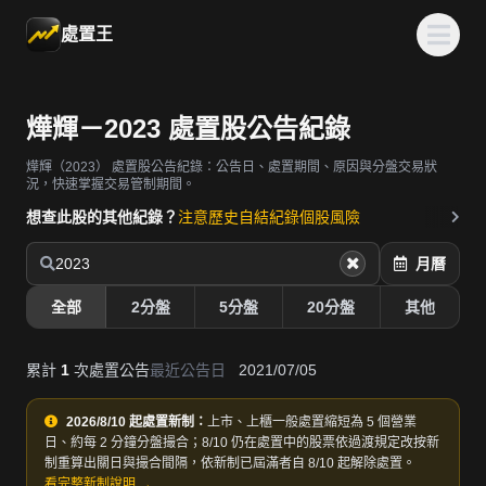
處置王
燁輝－2023 處置股公告紀錄
燁輝（2023）
處置股公告紀錄：公告日、處置期間、原因與分盤交易狀
況，快速掌握交易管制期間。
想查此股的其他紀錄？
注意歷史
自結紀錄
個股風險
2023
月曆
全部
2分盤
5分盤
20分盤
其他
累計
1
次處置公告
最近公告日
2021/07/05
2026/8/10 起處置新制：
上市、上櫃一般處置縮短為 5 個營業
日、約每 2 分鐘分盤撮合；8/10 仍在處置中的股票依過渡規定改按新
制重算出關日與撮合間隔，依新制已屆滿者自 8/10 起解除處置。
看完整新制說明 →