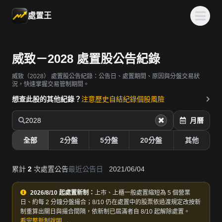
處置王
威致－2028 處置股公告紀錄
威致（2028）
處置股公告紀錄：公告日、處置期間、原因與分盤交易狀
況，快速掌握交易管制期間。
想查此股的其他紀錄？
注意歷史
自結紀錄
個股風險
2028
月曆
全部
2分盤
5分盤
20分盤
其他
累計
2
次處置公告
最近公告日
2021/06/04
2026/8/10 起處置新制：
上市、上櫃一般處置縮短為 5 個營業
日、約每 2 分鐘分盤撮合；8/10 仍在處置中的股票依過渡規定改按新
制重算出關日與撮合間隔，依新制已屆滿者自 8/10 起解除處置。
看完整新制說明 →