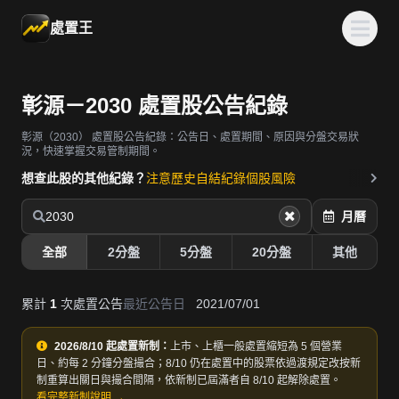
處置王
彰源－2030 處置股公告紀錄
彰源（2030）
處置股公告紀錄：公告日、處置期間、原因與分盤交易狀
況，快速掌握交易管制期間。
想查此股的其他紀錄？
注意歷史
自結紀錄
個股風險
2030
月曆
全部
2分盤
5分盤
20分盤
其他
累計
1
次處置公告
最近公告日
2021/07/01
2026/8/10 起處置新制：
上市、上櫃一般處置縮短為 5 個營業
日、約每 2 分鐘分盤撮合；8/10 仍在處置中的股票依過渡規定改按新
制重算出關日與撮合間隔，依新制已屆滿者自 8/10 起解除處置。
看完整新制說明 →