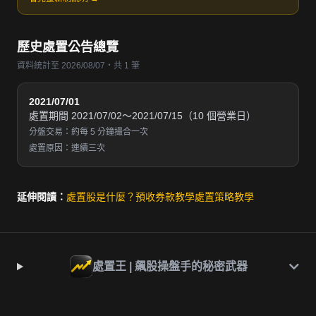
歷史處置公告總覽
資料統計至 2026/08/07・共 1 筆
2021/07/01
處置期間 2021/07/02～2021/07/15（10 個營業日）
分盤交易：約每 5 分鐘撮合一次
處置原因：連續三次
延伸閱讀：
處置股是什麼？
預收券款教學
處置策略教學
處置王 | 飆股操盤手的秘密武器