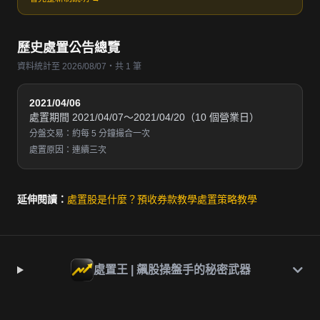
歷史處置公告總覽
資料統計至 2026/08/07・共 1 筆
2021/04/06
處置期間 2021/04/07～2021/04/20（10 個營業日）
分盤交易：約每 5 分鐘撮合一次
處置原因：連續三次
延伸閱讀：
處置股是什麼？
預收券款教學
處置策略教學
處置王 | 飆股操盤手的秘密武器