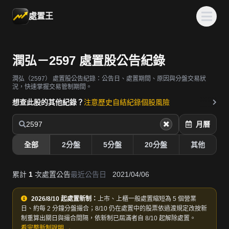
處置王
潤弘－2597 處置股公告紀錄
潤弘（2597）
處置股公告紀錄：公告日、處置期間、原因與分盤交易狀
況，快速掌握交易管制期間。
想查此股的其他紀錄？
注意歷史
自結紀錄
個股風險
2597
月曆
全部
2分盤
5分盤
20分盤
其他
累計
1
次處置公告
最近公告日
2021/04/06
2026/8/10 起處置新制：
上市、上櫃一般處置縮短為 5 個營業
日、約每 2 分鐘分盤撮合；8/10 仍在處置中的股票依過渡規定改按新
制重算出關日與撮合間隔，依新制已屆滿者自 8/10 起解除處置。
看完整新制說明 →