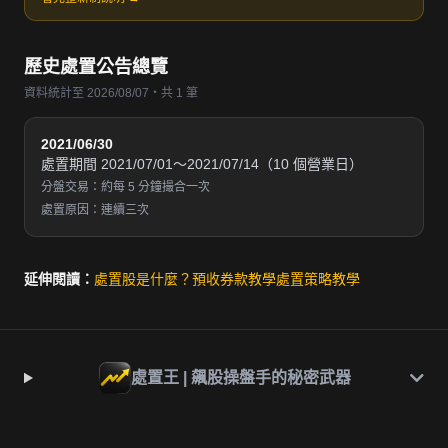
歷史處置公告總覽
資料統計至 2026/08/07・共 1 筆
2021/06/30
處置期間 2021/07/01～2021/07/14（10 個營業日）
分盤交易：約每 5 分鐘撮合一次
處置原因：連續三次
延伸閱讀：
處置股是什麼？
預收券款教學
處置策略教學
處置王 | 飆股操盤手的秘密武器