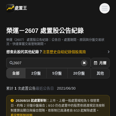
處置王
榮運－2607 處置股公告紀錄
榮運（2607）
處置股公告紀錄：公告日、處置期間、原因與分盤交易狀
況，快速掌握交易管制期間。
想查此股的其他紀錄？
注意歷史
自結紀錄
個股風險
2607
月曆
全部
2分盤
5分盤
20分盤
其他
累計
1
次處置公告
最近公告日
2021/06/30
2026/8/10 起處置新制：
上市、上櫃一般處置縮短為 5 個營業
日、約每 2 分鐘分盤撮合；8/10 仍在處置中的股票依過渡規定改按新
制重算出關日與撮合間隔，依新制已屆滿者自 8/10 起解除處置。
看完整新制說明 →