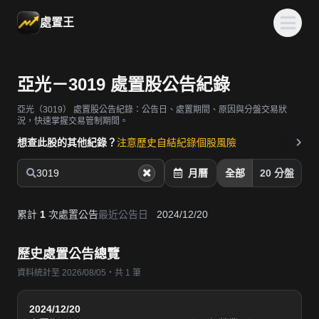
處置王
亞光－3019 處置股公告紀錄
亞光（3019）
處置股公告紀錄：公告日、處置期間、原因與分盤交易狀
況，快速掌握交易管制期間。
想查此股的其他紀錄？
注意歷史
自結紀錄
個股風險
3019
月曆
全部
20 分盤
累計
1
次處置公告
最近公告日
2024/12/20
歷史處置公告總覽
資料統計至 2026/08/05・共 1 筆
2024/12/20