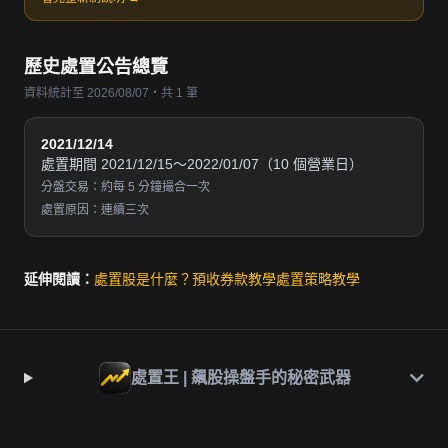
歷史處置公告總覽
資料統計至 2026/08/07・共 1 筆
2021/12/14
處置期間 2021/12/15～2022/01/07（10 個營業日）
分盤交易：約每 5 分鐘撮合一次
處置原因：連續三次
延伸閱讀：
處置股是什麼？
預收券款教學
處置策略教學
處置王 | 飆股操盤手的秘密武器