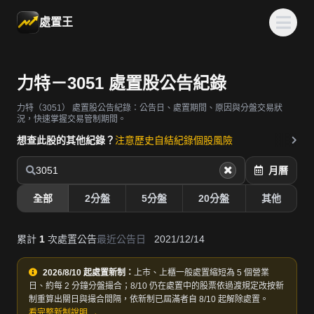
處置王
力特－3051 處置股公告紀錄
力特（3051）
處置股公告紀錄：公告日、處置期間、原因與分盤交易狀
況，快速掌握交易管制期間。
想查此股的其他紀錄？
注意歷史
自結紀錄
個股風險
3051
月曆
全部
2分盤
5分盤
20分盤
其他
累計
1
次處置公告
最近公告日
2021/12/14
2026/8/10 起處置新制：
上市、上櫃一般處置縮短為 5 個營業
日、約每 2 分鐘分盤撮合；8/10 仍在處置中的股票依過渡規定改按新
制重算出關日與撮合間隔，依新制已屆滿者自 8/10 起解除處置。
看完整新制說明 →