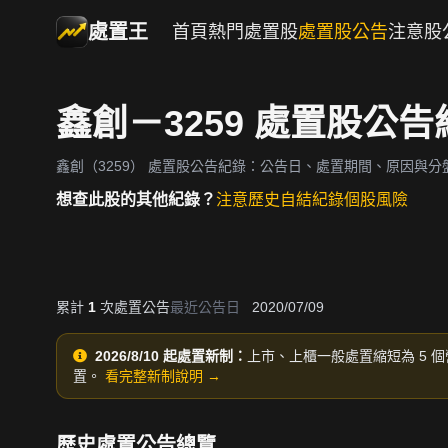
處置王
首頁
熱門處置股
處置股公告
注意股
鑫創－3259 處置股公告
鑫創（3259）
處置股公告紀錄：公告日、處置期間、原因與分
想查此股的其他紀錄？
注意歷史
自結紀錄
個股風險
累計
1
次處置公告
最近公告日
2020/07/09
2026/8/10 起處置新制：
上市、上櫃一般處置縮短為 5 個
置。
看完整新制說明 →
歷史處置公告總覽