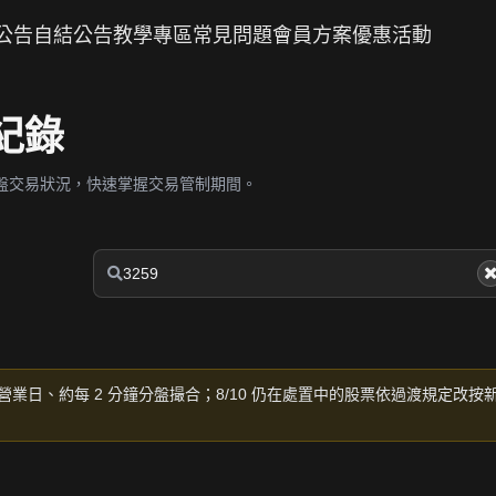
公告
自結公告
教學專區
常見問題
會員方案
優惠活動
紀錄
盤交易狀況，快速掌握交易管制期間。
營業日、約每 2 分鐘分盤撮合；8/10 仍在處置中的股票依過渡規定改按