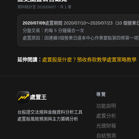
資料統計至 2026/08/07・共 1 筆
2020/07/09
處置期間 2020/07/10～2020/07/23（10 個營
分盤交易：約每 5 分鐘撮合一次
處置原因：因連續3個營業日達本中心作業要點第四條第一項
延伸閱讀：
處置股是什麼？
預收券款教學
處置策略教學
導覽
處置王
功能說明
台股證交法規與金融資料分析工具
處置分析
處置股風險預測與主力籌碼分析
光速財報
自結預測