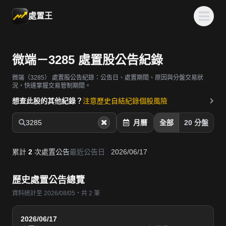
處置王
微端－3285 處置股公告紀錄
微端（3285）
處置股公告紀錄：公告日、處置期間、原因與分盤交易狀
況，快速掌握交易管制期間。
想查此股的其他紀錄？
注意歷史
自結紀錄
個股風險
3285
月曆
全部
20 分盤
累計
2
次處置公告
最近公告日
2026/06/17
歷史處置公告總覽
資料統計至 2026/08/05・共 2 筆
2026/06/17