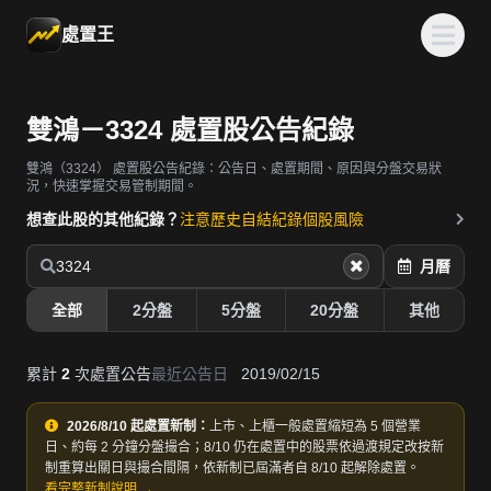
處置王
雙鴻－3324 處置股公告紀錄
雙鴻（3324）
處置股公告紀錄：公告日、處置期間、原因與分盤交易狀
況，快速掌握交易管制期間。
想查此股的其他紀錄？
注意歷史
自結紀錄
個股風險
3324
月曆
全部
2分盤
5分盤
20分盤
其他
累計
2
次處置公告
最近公告日
2019/02/15
2026/8/10 起處置新制：
上市、上櫃一般處置縮短為 5 個營業
日、約每 2 分鐘分盤撮合；8/10 仍在處置中的股票依過渡規定改按新
制重算出關日與撮合間隔，依新制已屆滿者自 8/10 起解除處置。
看完整新制說明 →