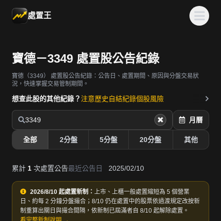
處置王
寶德－3349 處置股公告紀錄
寶德（3349）
處置股公告紀錄：公告日、處置期間、原因與分盤交易狀
況，快速掌握交易管制期間。
想查此股的其他紀錄？
注意歷史
自結紀錄
個股風險
3349
月曆
全部
2分盤
5分盤
20分盤
其他
累計
1
次處置公告
最近公告日
2025/02/10
2026/8/10 起處置新制：
上市、上櫃一般處置縮短為 5 個營業
日、約每 2 分鐘分盤撮合；8/10 仍在處置中的股票依過渡規定改按新
制重算出關日與撮合間隔，依新制已屆滿者自 8/10 起解除處置。
看完整新制說明 →