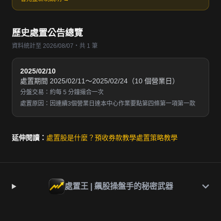
歷史處置公告總覽
資料統計至 2026/08/07・共 1 筆
2025/02/10
處置期間 2025/02/11～2025/02/24（10 個營業日）
分盤交易：約每 5 分鐘撮合一次
處置原因：因連續3個營業日達本中心作業要點第四條第一項第一款
延伸閱讀：
處置股是什麼？
預收券款教學
處置策略教學
處置王 | 飆股操盤手的秘密武器