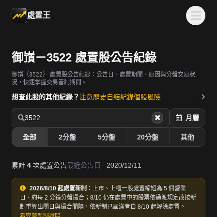
處置王
御嵿－3522 處置股公告紀錄
御嵿（3522）
處置股公告紀錄：公告日、處置期間、原因與分盤交易狀
況，快速掌握交易管制期間。
想查此股的其他紀錄？
注意歷史
自結紀錄
個股風險
3522
月曆
全部
2分盤
5分盤
20分盤
其他
累計
4
次處置公告
最近公告日
2020/12/11
2026/8/10 起處置新制：
上市、上櫃一般處置縮短為 5 個營業
日、約每 2 分鐘分盤撮合；8/10 仍在處置中的股票依過渡規定改按新
制重算出關日與撮合間隔，依新制已屆滿者自 8/10 起解除處置。
看完整新制說明 →