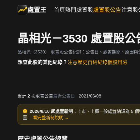
處置王
首頁
熱門處置股
處置股公告
注意股
晶相光－3530 處置股
晶相光（3530）
處置股公告紀錄：公告日、處置期間、原因與
想查此股的其他紀錄？
注意歷史
自結紀錄
個股風險
累計
2
次處置公告
最近公告日
2021/06/08
2026/8/10 起處置新制：
上市、上櫃一般處置縮短為 5 個
置。
看完整新制說明 →
歷史處置公告總覽