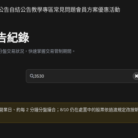
公告
自結公告
教學專區
常見問題
會員方案
優惠活動
公告紀錄
分盤交易狀況，快速掌握交易管制期間。
營業日、約每 2 分鐘分盤撮合；8/10 仍在處置中的股票依過渡規定改按