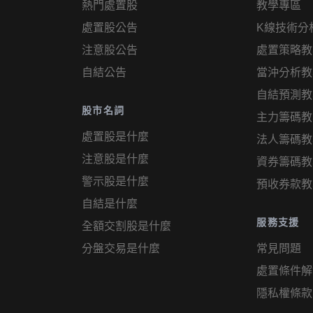
熱門處置股
教學專區
處置股公告
K線技術分
注意股公告
處置策略教
自結公告
當沖分析教
自結預測教
股市名詞
主力籌碼教
處置股是什麼
法人籌碼教
注意股是什麼
資券籌碼教
警示股是什麼
預收券款教
自結是什麼
服務支援
全額交割股是什麼
分盤交易是什麼
常見問題
處置條件解
隱私權條款