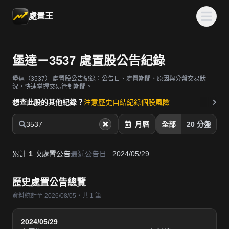
處置王
堡達－3537 處置股公告紀錄
堡達（3537）
處置股公告紀錄：公告日、處置期間、原因與分盤交易狀
況，快速掌握交易管制期間。
想查此股的其他紀錄？
注意歷史
自結紀錄
個股風險
3537
月曆
全部
20 分盤
累計
1
次處置公告
最近公告日
2024/05/29
歷史處置公告總覽
資料統計至 2026/08/05・共 1 筆
2024/05/29