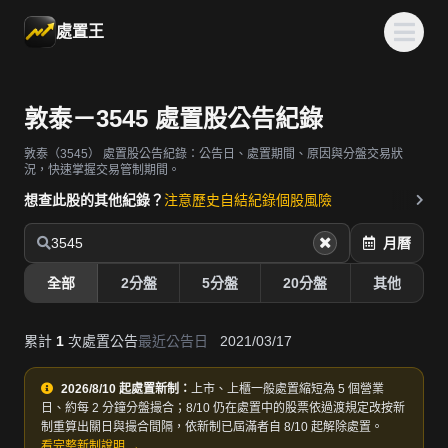
處置王
敦泰－3545 處置股公告紀錄
敦泰（3545）
處置股公告紀錄：公告日、處置期間、原因與分盤交易狀
況，快速掌握交易管制期間。
想查此股的其他紀錄？
注意歷史
自結紀錄
個股風險
3545
月曆
全部
2分盤
5分盤
20分盤
其他
累計
1
次處置公告
最近公告日
2021/03/17
2026/8/10 起處置新制：
上市、上櫃一般處置縮短為 5 個營業
日、約每 2 分鐘分盤撮合；8/10 仍在處置中的股票依過渡規定改按新
制重算出關日與撮合間隔，依新制已屆滿者自 8/10 起解除處置。
看完整新制說明 →