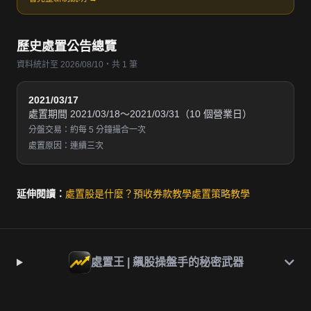
歷史處置公告總覽
資料統計至 2026/08/10・共 1 筆
2021/03/17
處置期間 2021/03/18～2021/03/31（10 個營業日）
分盤交易：約每 5 分鐘撮合一次
處置原因：連續三次
延伸閱讀：
處置股是什麼？
預收券款教學
處置策略教學
處置王 | 飆股操盤手的秘密武器