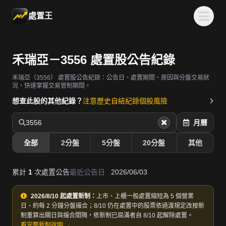
處置王
禾瑞亞－3556 處置股公告紀錄
禾瑞亞（3556）
處置股公告紀錄：公告日、處置期間、原因與分盤交易狀
況，快速掌握交易管制期間。
想查此股的其他紀錄？
注意歷史
自結紀錄
個股風險
3556
月曆
全部
2分盤
5分盤
20分盤
其他
累計
1
次處置公告
最近公告日
2026/06/03
2026/8/10 起處置新制：
上市、上櫃一般處置縮短為 5 個營業
日、約每 2 分鐘分盤撮合；8/10 仍在處置中的股票依過渡規定改按新
制重算出關日與撮合間隔，依新制已屆滿者自 8/10 起解除處置。
看完整新制說明 →