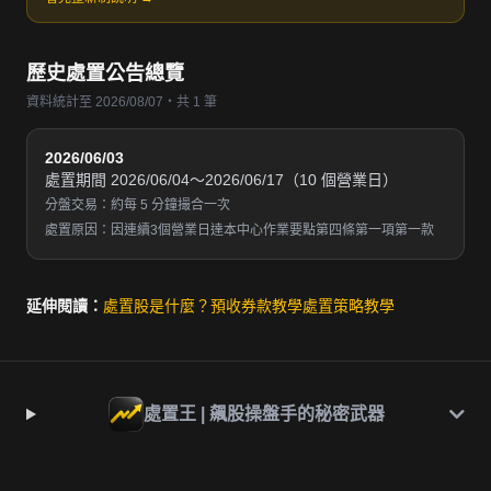
歷史處置公告總覽
資料統計至 2026/08/07・共 1 筆
2026/06/03
處置期間 2026/06/04～2026/06/17（10 個營業日）
分盤交易：約每 5 分鐘撮合一次
處置原因：因連續3個營業日達本中心作業要點第四條第一項第一款
延伸閱讀：
處置股是什麼？
預收券款教學
處置策略教學
處置王 | 飆股操盤手的秘密武器