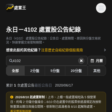
處置王
永日－4102 處置股公告紀錄
永日（4102）
處置股公告紀錄：公告日、處置期間、原因與分盤交易狀
況，快速掌握交易管制期間。
想查此股的其他紀錄？
注意歷史
自結紀錄
個股風險
4102
月曆
全部
2分盤
5分盤
20分盤
其他
累計
1
次處置公告
最近公告日
2020/06/17
2026/8/10 起處置新制：
上市、上櫃一般處置縮短為 5 個營業
日、約每 2 分鐘分盤撮合；8/10 仍在處置中的股票依過渡規定改按新
制重算出關日與撮合間隔，依新制已屆滿者自 8/10 起解除處置。
看完整新制說明 →