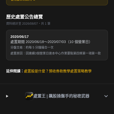
歷史處置公告總覽
資料統計至 2026/08/07・共 1 筆
2020/06/17
處置期間 2020/06/18～2020/07/03（10 個營業日）
分盤交易：約每 5 分鐘撮合一次
處置原因：因連續3個營業日達本中心作業要點第四條第一項第一款
延伸閱讀：
處置股是什麼？
預收券款教學
處置策略教學
處置王 | 飆股操盤手的秘密武器