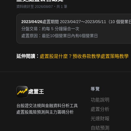
資料統計至 2026/08/07・共 1 筆
2023/04/26
處置期間 2023/04/27～2023/05/11（10 個營
分盤交易：約每 5 分鐘撮合一次
處置原因：最近10個營業日內有6個營業日
延伸閱讀：
處置股是什麼？
預收券款教學
處置策略教學
導覽
處置王
功能說明
台股證交法規與金融資料分析工具
處置分析
處置股風險預測與主力籌碼分析
光速財報
自結預測