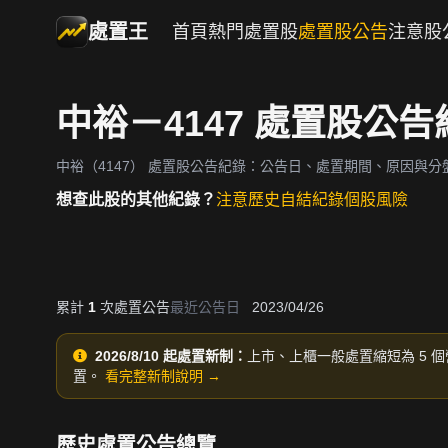
處置王
首頁
熱門處置股
處置股公告
注意股
中裕－4147 處置股公告
中裕（4147）
處置股公告紀錄：公告日、處置期間、原因與分
想查此股的其他紀錄？
注意歷史
自結紀錄
個股風險
累計
1
次處置公告
最近公告日
2023/04/26
2026/8/10 起處置新制：
上市、上櫃一般處置縮短為 5 個
置。
看完整新制說明 →
歷史處置公告總覽