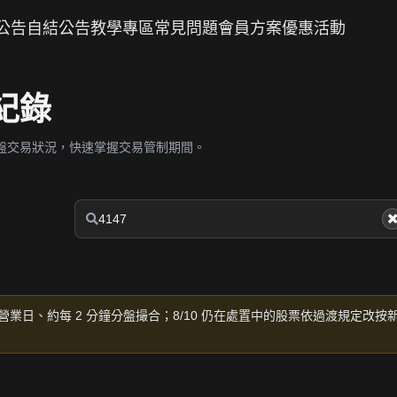
公告
自結公告
教學專區
常見問題
會員方案
優惠活動
紀錄
盤交易狀況，快速掌握交易管制期間。
營業日、約每 2 分鐘分盤撮合；8/10 仍在處置中的股票依過渡規定改按