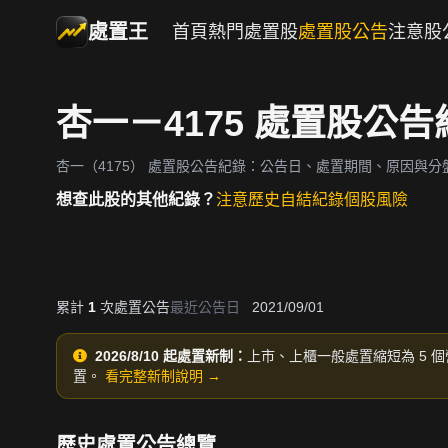
處置王
首頁
熱門處置股
處置股公告
注意股
杏一－4175 處置股公告
杏一（4175）
處置股公告紀錄：公告日、處置期間、原因與分
想查此股的其他紀錄？
注意歷史
自結紀錄
個股風險
累計
1
次處置公告
最近公告日
2021/09/01
2026/8/10 起處置新制：
上市、上櫃一般處置縮短為 5 個
置。
看完整新制說明 →
歷史處置公告總覽