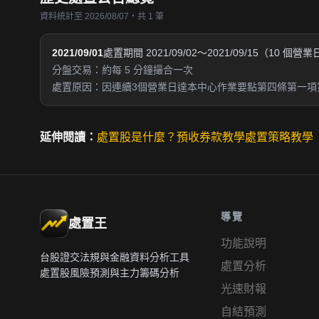
資料統計至 2026/08/07・共 1 筆
2021/09/01
處置期間 2021/09/02～2021/09/15（10 個營
分盤交易：約每 5 分鐘撮合一次
處置原因：因連續3個營業日達本中心作業要點第四條第一項
延伸閱讀：
處置股是什麼？
預收券款教學
處置策略教學
導覽
處置王
功能說明
台股證交法規與金融資料分析工具
處置分析
處置股風險預測與主力籌碼分析
光速財報
自結預測