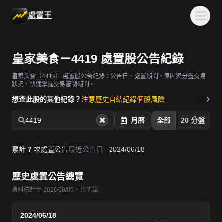
處置王
皇家美食－4419 處置股公告紀錄
皇家美食（4419）
處置股公告紀錄：公告日、處置期間、原因與分盤交易
狀況，快速掌握交易管制期間。
想查此股的其他紀錄？
注意歷史
自結紀錄
個股風險
4419
月曆
全部
20 分盤
累計
7
次處置公告
最近公告日
2024/06/18
歷史處置公告總覽
資料統計至 2026/08/05・共 7 筆
2024/06/18