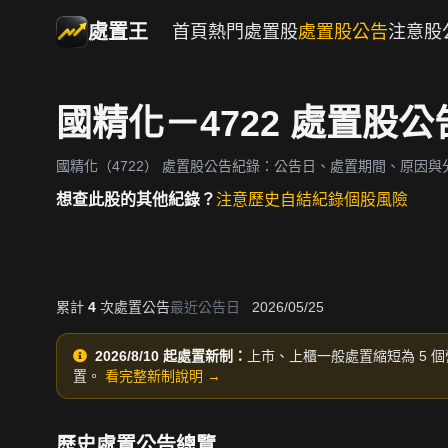
處置王
首頁
熱門處置股
處置股公告
注意股
國精化－4722 處置股
國精化（4722）
處置股公告紀錄：公告日、處置期間、原因與
想查此股的其他紀錄？
注意歷史
自結紀錄
個股風險
累計
4
次處置公告
最近公告日
2026/05/25
2026/8/10 起處置新制：
上市、上櫃一般處置縮短為 5 個
置。
看完整新制說明 →
歷史處置公告總覽