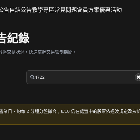
公告
自結公告
教學專區
常見問題
會員方案
優惠活動
公告紀錄
分盤交易狀況，快速掌握交易管制期間。
營業日、約每 2 分鐘分盤撮合；8/10 仍在處置中的股票依過渡規定改按