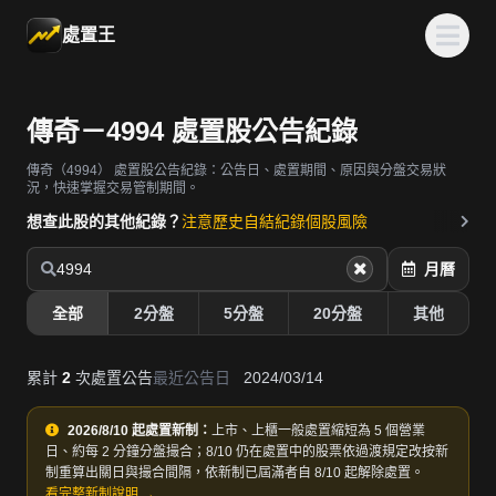
處置王
傳奇－4994 處置股公告紀錄
傳奇（4994）
處置股公告紀錄：公告日、處置期間、原因與分盤交易狀
況，快速掌握交易管制期間。
想查此股的其他紀錄？
注意歷史
自結紀錄
個股風險
4994
月曆
全部
2分盤
5分盤
20分盤
其他
累計
2
次處置公告
最近公告日
2024/03/14
2026/8/10 起處置新制：
上市、上櫃一般處置縮短為 5 個營業
日、約每 2 分鐘分盤撮合；8/10 仍在處置中的股票依過渡規定改按新
制重算出關日與撮合間隔，依新制已屆滿者自 8/10 起解除處置。
看完整新制說明 →