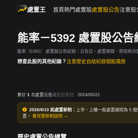
處置王
首頁
熱門處置股
處置股公告
注意股
能率－5392 處置股公告
能率（5392）
處置股公告紀錄：公告日、處置期間、原因與分
想查此股的其他紀錄？
注意歷史
自結紀錄
個股風險
累計
1
次處置公告
最近公告日
2024/05/22
2026/8/10 起處置新制：
上市、上櫃一般處置縮短為 5 個
置。
看完整新制說明 →
歷史處置公告總覽