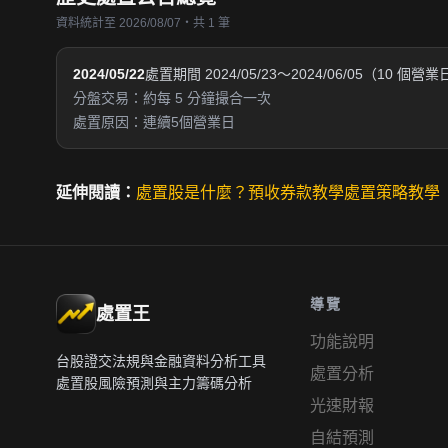
資料統計至 2026/08/07・共 1 筆
2024/05/22
處置期間 2024/05/23～2024/06/05（10 個營
分盤交易：約每 5 分鐘撮合一次
處置原因：連續5個營業日
延伸閱讀：
處置股是什麼？
預收券款教學
處置策略教學
導覽
處置王
功能說明
台股證交法規與金融資料分析工具
處置分析
處置股風險預測與主力籌碼分析
光速財報
自結預測