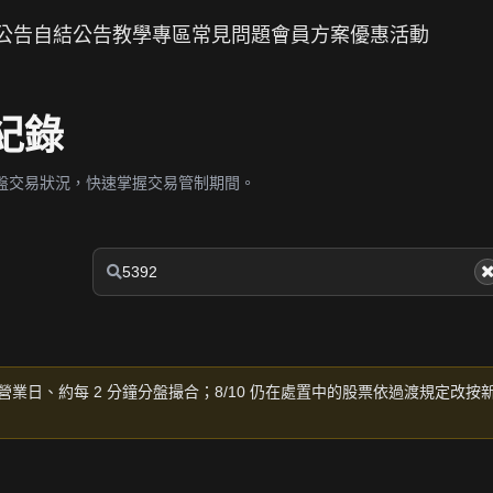
公告
自結公告
教學專區
常見問題
會員方案
優惠活動
紀錄
盤交易狀況，快速掌握交易管制期間。
營業日、約每 2 分鐘分盤撮合；8/10 仍在處置中的股票依過渡規定改按