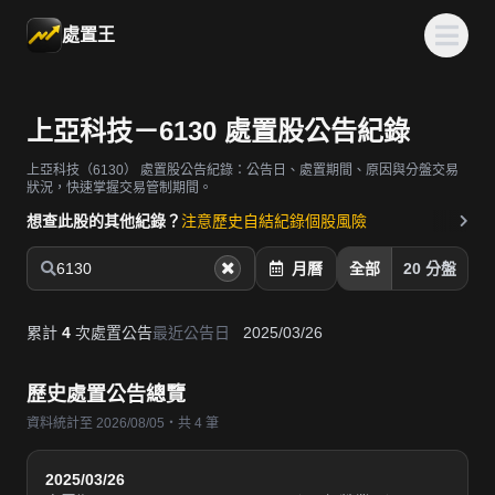
處置王
上亞科技－6130 處置股公告紀錄
上亞科技（6130）
處置股公告紀錄：公告日、處置期間、原因與分盤交易
狀況，快速掌握交易管制期間。
想查此股的其他紀錄？
注意歷史
自結紀錄
個股風險
6130
月曆
全部
20 分盤
累計
4
次處置公告
最近公告日
2025/03/26
歷史處置公告總覽
資料統計至 2026/08/05・共 4 筆
2025/03/26