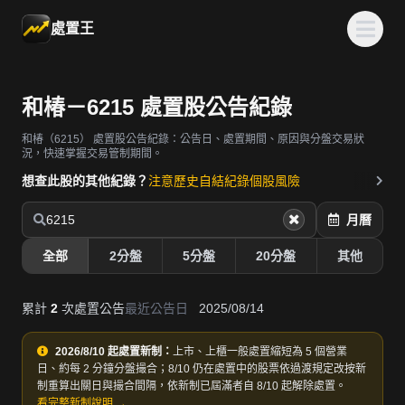
處置王
和椿－6215 處置股公告紀錄
和椿（6215）
處置股公告紀錄：公告日、處置期間、原因與分盤交易狀
況，快速掌握交易管制期間。
想查此股的其他紀錄？
注意歷史
自結紀錄
個股風險
6215
月曆
全部
2分盤
5分盤
20分盤
其他
累計
2
次處置公告
最近公告日
2025/08/14
2026/8/10 起處置新制：
上市、上櫃一般處置縮短為 5 個營業
日、約每 2 分鐘分盤撮合；8/10 仍在處置中的股票依過渡規定改按新
制重算出關日與撮合間隔，依新制已屆滿者自 8/10 起解除處置。
看完整新制說明 →