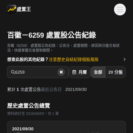
處置王
百徽－6259 處置股公告紀錄
百徽（6259）
處置股公告紀錄：公告日、處置期間、原因與分盤交易狀
況，快速掌握交易管制期間。
想查此股的其他紀錄？
注意歷史
自結紀錄
個股風險
6259
月曆
全部
20 分盤
累計
1
次處置公告
最近公告日
2021/09/30
歷史處置公告總覽
資料統計至 2026/08/05・共 1 筆
2021/09/30