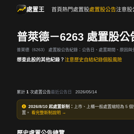
處置王
首頁
熱門處置股
處置股公告
注意股
普萊德－6263 處置股
普萊德（6263）
處置股公告紀錄：公告日、處置期間、原因與
想查此股的其他紀錄？
注意歷史
自結紀錄
個股風險
累計
1
次處置公告
最近公告日
2026/05/14
2026/8/10 起處置新制：
上市、上櫃一般處置縮短為 5 個
置。
看完整新制說明 →
歷史處置公告總覽