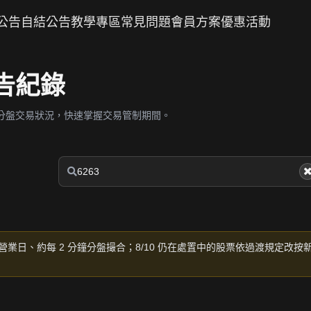
公告
自結公告
教學專區
常見問題
會員方案
優惠活動
公告紀錄
分盤交易狀況，快速掌握交易管制期間。
營業日、約每 2 分鐘分盤撮合；8/10 仍在處置中的股票依過渡規定改按