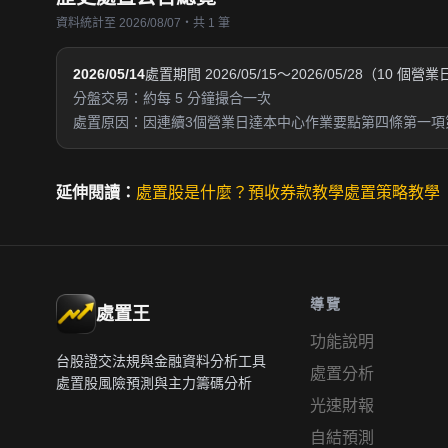
資料統計至 2026/08/07・共 1 筆
2026/05/14
處置期間 2026/05/15～2026/05/28（10 個營
分盤交易：約每 5 分鐘撮合一次
處置原因：因連續3個營業日達本中心作業要點第四條第一項
延伸閱讀：
處置股是什麼？
預收券款教學
處置策略教學
導覽
處置王
功能說明
台股證交法規與金融資料分析工具
處置分析
處置股風險預測與主力籌碼分析
光速財報
自結預測