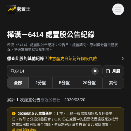
處置王
樺漢－6414 處置股公告紀錄
樺漢（6414）
處置股公告紀錄：公告日、處置期間、原因與分盤交易狀
況，快速掌握交易管制期間。
想查此股的其他紀錄？
注意歷史
自結紀錄
個股風險
6414
月曆
全部
2分盤
5分盤
20分盤
其他
累計
1
次處置公告
最近公告日
2020/03/20
2026/8/10 起處置新制：
上市、上櫃一般處置縮短為 5 個營業
日、約每 2 分鐘分盤撮合；8/10 仍在處置中的股票依過渡規定改按新
制重算出關日與撮合間隔，依新制已屆滿者自 8/10 起解除處置。
看完整新制說明 →