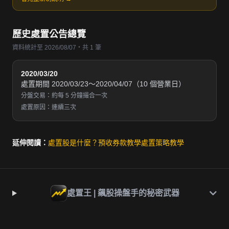
歷史處置公告總覽
資料統計至 2026/08/07・共 1 筆
2020/03/20
處置期間 2020/03/23～2020/04/07（10 個營業日）
分盤交易：約每 5 分鐘撮合一次
處置原因：連續三次
延伸閱讀：
處置股是什麼？
預收券款教學
處置策略教學
處置王 | 飆股操盤手的秘密武器