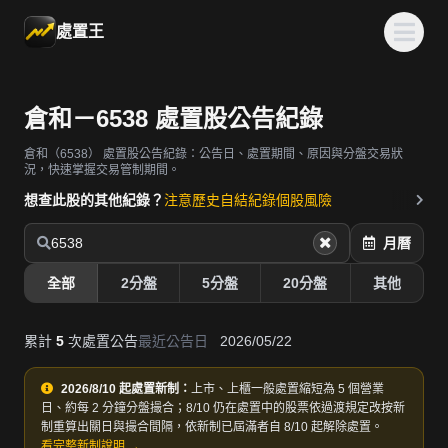
處置王
倉和－6538 處置股公告紀錄
倉和（6538）
處置股公告紀錄：公告日、處置期間、原因與分盤交易狀
況，快速掌握交易管制期間。
想查此股的其他紀錄？
注意歷史
自結紀錄
個股風險
6538
月曆
全部
2分盤
5分盤
20分盤
其他
累計
5
次處置公告
最近公告日
2026/05/22
2026/8/10 起處置新制：
上市、上櫃一般處置縮短為 5 個營業
日、約每 2 分鐘分盤撮合；8/10 仍在處置中的股票依過渡規定改按新
制重算出關日與撮合間隔，依新制已屆滿者自 8/10 起解除處置。
看完整新制說明 →