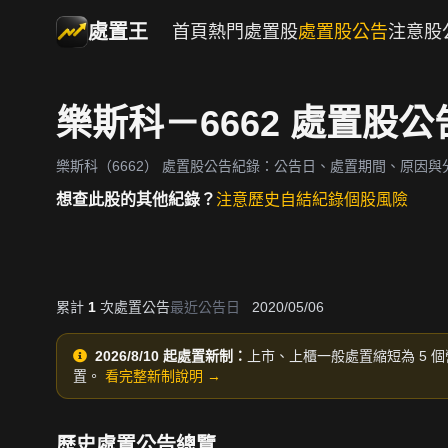
處置王
首頁
熱門處置股
處置股公告
注意股
樂斯科－6662 處置股
樂斯科（6662）
處置股公告紀錄：公告日、處置期間、原因與
想查此股的其他紀錄？
注意歷史
自結紀錄
個股風險
累計
1
次處置公告
最近公告日
2020/05/06
2026/8/10 起處置新制：
上市、上櫃一般處置縮短為 5 個
置。
看完整新制說明 →
歷史處置公告總覽