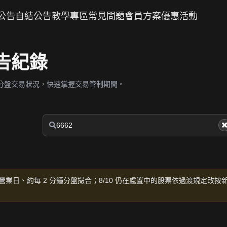
公告
自結公告
教學專區
常見問題
會員方案
優惠活動
公告紀錄
分盤交易狀況，快速掌握交易管制期間。
營業日、約每 2 分鐘分盤撮合；8/10 仍在處置中的股票依過渡規定改按