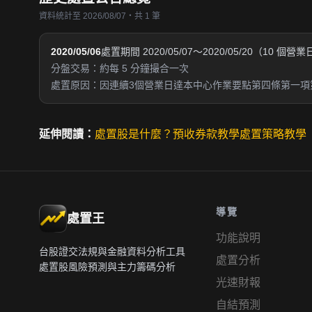
資料統計至 2026/08/07・共 1 筆
2020/05/06
處置期間 2020/05/07～2020/05/20（10 個營
分盤交易：約每 5 分鐘撮合一次
處置原因：因連續3個營業日達本中心作業要點第四條第一項
延伸閱讀：
處置股是什麼？
預收券款教學
處置策略教學
導覽
處置王
功能說明
台股證交法規與金融資料分析工具
處置分析
處置股風險預測與主力籌碼分析
光速財報
自結預測