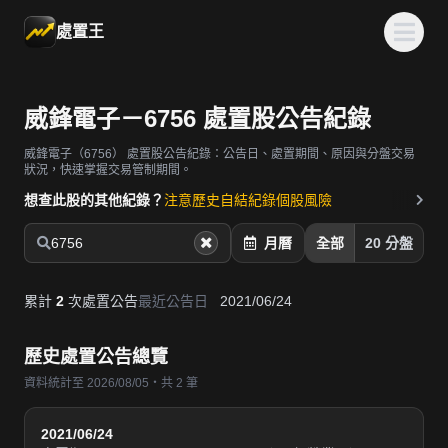
處置王
威鋒電子－6756 處置股公告紀錄
威鋒電子（6756）
處置股公告紀錄：公告日、處置期間、原因與分盤交易
狀況，快速掌握交易管制期間。
想查此股的其他紀錄？
注意歷史
自結紀錄
個股風險
6756
月曆
全部
20 分盤
累計
2
次處置公告
最近公告日
2021/06/24
歷史處置公告總覽
資料統計至 2026/08/05・共 2 筆
2021/06/24