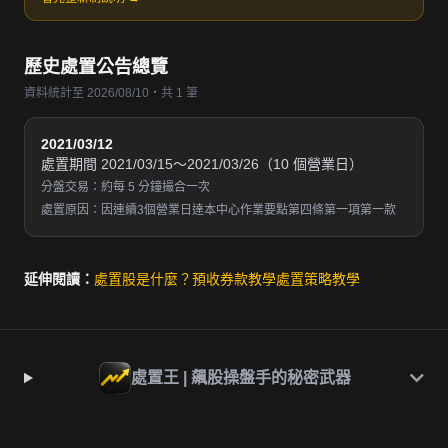
歷史處置公告總覽
資料統計至 2026/08/10・共 1 筆
2021/03/12
處置期間 2021/03/15～2021/03/26（10 個營業日）
分盤交易：約每 5 分鐘撮合一次
處置原因：因連續3個營業日達本中心作業要點第四條第一項第一款
延伸閱讀：
處置股是什麼？
預收券款教學
處置策略教學
處置王 | 飆股操盤手的秘密武器