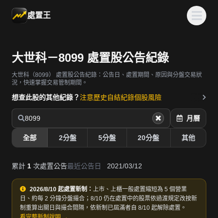
處置王
大世科－8099 處置股公告紀錄
大世科（8099）
處置股公告紀錄：公告日、處置期間、原因與分盤交易狀
況，快速掌握交易管制期間。
想查此股的其他紀錄？
注意歷史
自結紀錄
個股風險
8099
月曆
全部
2分盤
5分盤
20分盤
其他
累計
1
次處置公告
最近公告日
2021/03/12
2026/8/10 起處置新制：
上市、上櫃一般處置縮短為 5 個營業
日、約每 2 分鐘分盤撮合；8/10 仍在處置中的股票依過渡規定改按新
制重算出關日與撮合間隔，依新制已屆滿者自 8/10 起解除處置。
看完整新制說明 →