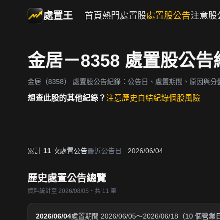
處置王
首頁
熱門處置股
處置股公告
注意股
金居－8358 處置股公告
金居（8358）
處置股公告紀錄：公告日、處置期間、原因與分
想查此股的其他紀錄？
注意歷史
自結紀錄
個股風險
累計
11
次處置公告
最近公告日
2026/06/04
歷史處置公告總覽
資料統計至 2026/08/05・共 11 筆
2026/06/04
處置期間 2026/06/05～2026/06/18（10 個營