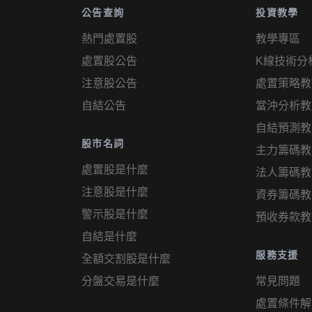
公告查詢
投資教學
熱門處置股
教學專區
處置股公告
K線技術分
注意股公告
處置策略教
自結公告
當沖分析教
自結預測教
股市名詞
主力籌碼教
處置股是什麼
法人籌碼教
注意股是什麼
資券籌碼教
警示股是什麼
預收券款教
自結是什麼
服務支援
全額交割股是什麼
分盤交易是什麼
常見問題
處置條件解