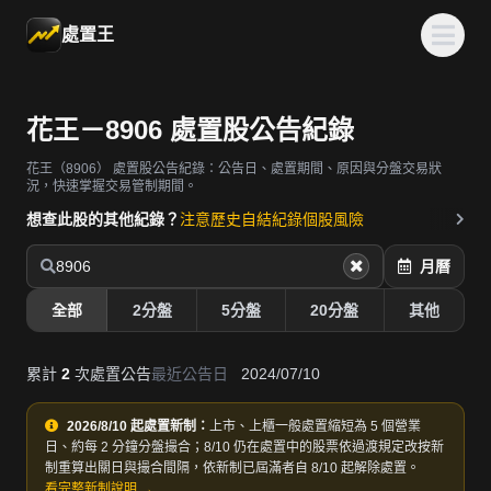
處置王
花王－8906 處置股公告紀錄
花王（8906）
處置股公告紀錄：公告日、處置期間、原因與分盤交易狀
況，快速掌握交易管制期間。
想查此股的其他紀錄？
注意歷史
自結紀錄
個股風險
8906
月曆
全部
2分盤
5分盤
20分盤
其他
累計
2
次處置公告
最近公告日
2024/07/10
2026/8/10 起處置新制：
上市、上櫃一般處置縮短為 5 個營業
日、約每 2 分鐘分盤撮合；8/10 仍在處置中的股票依過渡規定改按新
制重算出關日與撮合間隔，依新制已屆滿者自 8/10 起解除處置。
看完整新制說明 →