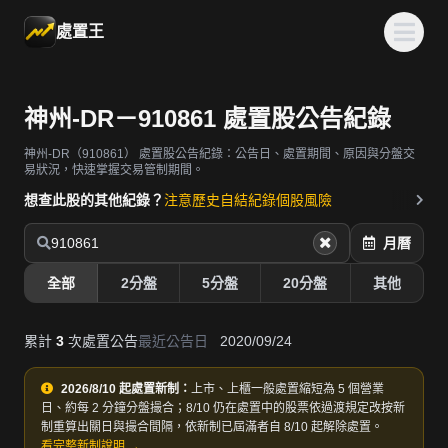
處置王
神州-DR－910861 處置股公告紀錄
神州-DR（910861）
處置股公告紀錄：公告日、處置期間、原因與分盤交
易狀況，快速掌握交易管制期間。
想查此股的其他紀錄？
注意歷史
自結紀錄
個股風險
910861
月曆
全部
2分盤
5分盤
20分盤
其他
累計
3
次處置公告
最近公告日
2020/09/24
2026/8/10 起處置新制：
上市、上櫃一般處置縮短為 5 個營業
日、約每 2 分鐘分盤撮合；8/10 仍在處置中的股票依過渡規定改按新
制重算出關日與撮合間隔，依新制已屆滿者自 8/10 起解除處置。
看完整新制說明 →