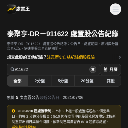
處置王
泰聚亨-DR－911622 處置股公告紀錄
泰聚亨-DR（911622）
處置股公告紀錄：公告日、處置期間、原因與分盤
交易狀況，快速掌握交易管制期間。
想查此股的其他紀錄？
注意歷史
自結紀錄
個股風險
911622
月曆
全部
2分盤
5分盤
20分盤
其他
累計
5
次處置公告
最近公告日
2021/07/06
2026/8/10 起處置新制：
上市、上櫃一般處置縮短為 5 個營業
日、約每 2 分鐘分盤撮合；8/10 仍在處置中的股票依過渡規定改按新
制重算出關日與撮合間隔，依新制已屆滿者自 8/10 起解除處置。
看完整新制說明 →