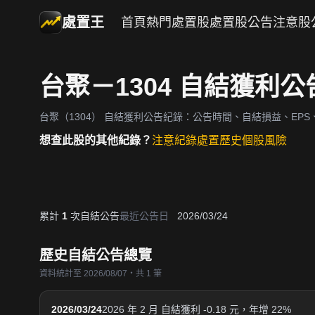
處置王
首頁
熱門處置股
處置股公告
注意股
台聚－1304 自結獲利
台聚（1304）
自結獲利公告紀錄：公告時間、自結損益、EPS、
想查此股的其他紀錄？
注意紀錄
處置歷史
個股風險
累計
1
次自結公告
最近公告日
2026/03/24
歷史自結公告總覽
資料統計至 2026/08/07・共 1 筆
2026/03/24
2026 年 2 月 自結獲利 -0.18 元，年增 22%