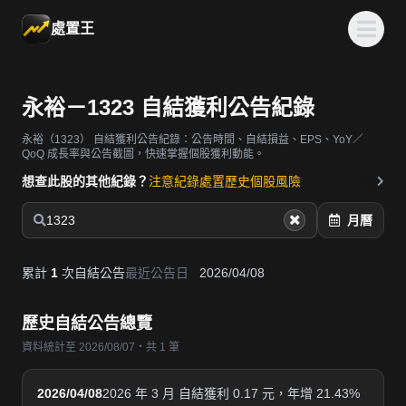
處置王
永裕－1323 自結獲利公告紀錄
永裕（1323）
自結獲利公告紀錄：公告時間、自結損益、EPS、YoY／
QoQ 成長率與公告截圖，快速掌握個股獲利動能。
想查此股的其他紀錄？
注意紀錄
處置歷史
個股風險
1323
月曆
累計
1
次自結公告
最近公告日
2026/04/08
歷史自結公告總覽
資料統計至 2026/08/07・共 1 筆
2026/04/08
2026 年 3 月 自結獲利 0.17 元，年增 21.43%