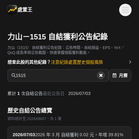
處置王
力山－1515 自結獲利公告紀錄
力山（1515）
自結獲利公告紀錄：公告時間、自結損益、EPS、YoY／
QoQ 成長率與公告截圖，快速掌握個股獲利動能。
想查此股的其他紀錄？
注意紀錄
處置歷史
個股風險
1515
月曆
累計
1
次自結公告
最近公告日
2026/07/03
歷史自結公告總覽
資料統計至 2026/08/07・共 1 筆
2026/07/03
2026 年 3 月 自結獲利 0.02 元，年增 39.81%