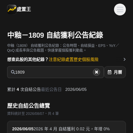
處置王
中釉－1809 自結獲利公告紀錄
中釉（1809）
自結獲利公告紀錄：公告時間、自結損益、EPS、YoY／
QoQ 成長率與公告截圖，快速掌握個股獲利動能。
想查此股的其他紀錄？
注意紀錄
處置歷史
個股風險
1809
月曆
累計
4
次自結公告
最近公告日
2026/06/05
歷史自結公告總覽
資料統計至 2026/08/07・共 4 筆
2026/06/05
2026 年 4 月 自結獲利 0.02 元，年增 0%