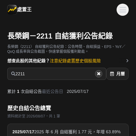
處置王
長榮鋼－2211 自結獲利公告紀錄
長榮鋼（2211）
自結獲利公告紀錄：公告時間、自結損益、EPS、YoY／
QoQ 成長率與公告截圖，快速掌握個股獲利動能。
想查此股的其他紀錄？
注意紀錄
處置歷史
個股風險
2211
月曆
累計
1
次自結公告
最近公告日
2025/07/17
歷史自結公告總覽
資料統計至 2026/08/07・共 1 筆
2025/07/17
2025 年 6 月 自結獲利 1.77 元，年增 63.89%