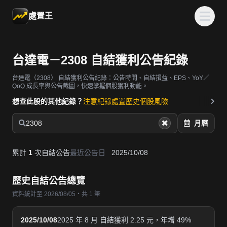
處置王
台達電－2308 自結獲利公告紀錄
台達電（2308）
自結獲利公告紀錄：公告時間、自結損益、EPS、YoY／
QoQ 成長率與公告截圖，快速掌握個股獲利動能。
想查此股的其他紀錄？
注意紀錄
處置歷史
個股風險
2308
月曆
累計
1
次自結公告
最近公告日
2025/10/08
歷史自結公告總覽
資料統計至 2026/08/05・共 1 筆
2025/10/08
2025 年 8 月 自結獲利 2.25 元，年增 49%