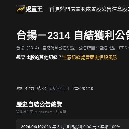
處置王
首頁
熱門處置股
處置股公告
注意股
台揚－2314 自結獲利
台揚（2314）
自結獲利公告紀錄：公告時間、自結損益、EPS、
想查此股的其他紀錄？
注意紀錄
處置歷史
個股風險
累計
4
次自結公告
最近公告日
2026/04/10
歷史自結公告總覽
資料統計至 2026/08/05・共 4 筆
2026/04/10
2026 年 3 月 自結獲利 0.00 元，年增 100%