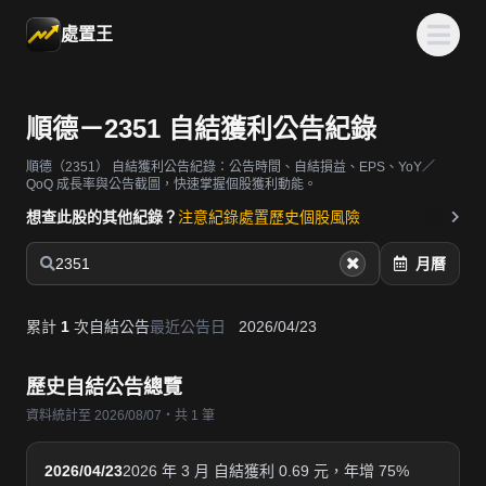
處置王
順德－2351 自結獲利公告紀錄
順德（2351）
自結獲利公告紀錄：公告時間、自結損益、EPS、YoY／
QoQ 成長率與公告截圖，快速掌握個股獲利動能。
想查此股的其他紀錄？
注意紀錄
處置歷史
個股風險
2351
月曆
累計
1
次自結公告
最近公告日
2026/04/23
歷史自結公告總覽
資料統計至 2026/08/07・共 1 筆
2026/04/23
2026 年 3 月 自結獲利 0.69 元，年增 75%